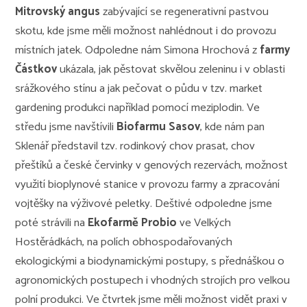
Mitrovský angus
zabývající se regenerativní pastvou
skotu, kde jsme měli možnost nahlédnout i do provozu
místních jatek. Odpoledne nám Simona Hrochová z
farmy
Částkov
ukázala, jak pěstovat skvělou zeleninu i v oblasti
srážkového stínu a jak pečovat o půdu v tzv. market
gardening produkci například pomocí meziplodin. Ve
středu jsme navštívili
Biofarmu Sasov
, kde nám pan
Sklenář představil tzv. rodinkový chov prasat, chov
přeštíků a české červinky v genových rezervách, možnost
využití bioplynové stanice v provozu farmy a zpracování
vojtěšky na výživové peletky. Deštivé odpoledne jsme
poté strávili na
Ekofarmě Probio
ve Velkých
Hostěrádkách, na polích obhospodařovaných
ekologickými a biodynamickými postupy, s přednáškou o
agronomických postupech i vhodných strojích pro velkou
polní produkci. Ve čtvrtek jsme měli možnost vidět praxi v