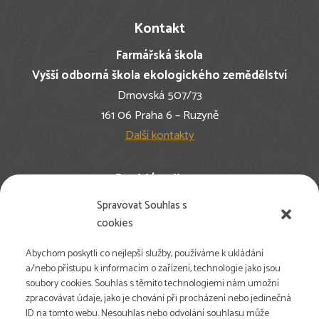
Kontakt
Farmářská škola
Vyšší odborná škola ekologického zemědělství
Drnovská 507/73
161 06 Praha 6 – Ruzyně
Další kontakty
Rychlé odkazy
Spravovat Souhlas s
Nejčastější dotazy
cookies
Pro studenty
Pro farmy
Abychom poskytli co nejlepší služby, používáme k ukládání
Newsletter
a/nebo přístupu k informacím o zařízení, technologie jako jsou
soubory cookies. Souhlas s těmito technologiemi nám umožní
Volné pozice
zpracovávat údaje, jako je chování při procházení nebo jedinečná
Podpořte nás
ID na tomto webu. Nesouhlas nebo odvolání souhlasu může