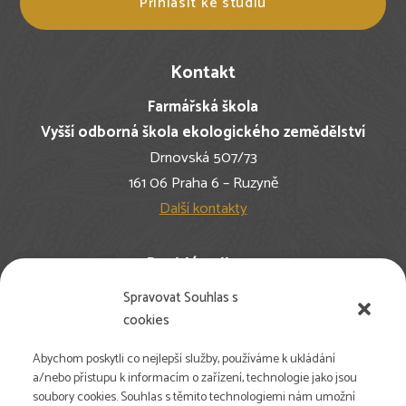
Přihlásit ke studiu
Kontakt
Farmářská škola
Vyšší odborná škola ekologického zemědělství
Drnovská 507/73
161 06 Praha 6 – Ruzyně
Další kontakty
Rychlé odkazy
Spravovat Souhlas s
Nejčastější dotazy
cookies
Pro studenty
Pro farmy
Abychom poskytli co nejlepší služby, používáme k ukládání
Newsletter
a/nebo přístupu k informacím o zařízení, technologie jako jsou
soubory cookies. Souhlas s těmito technologiemi nám umožní
Volné pozice