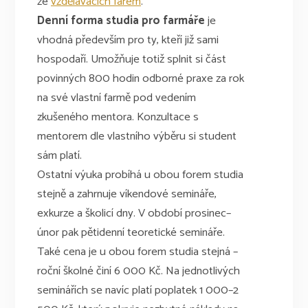
ze
vzdělávacích farem
.
Denní forma studia pro farmáře
je
vhodná především pro ty, kteří již sami
hospodaří. Umožňuje totiž splnit si část
povinných 800 hodin odborné praxe za rok
na své vlastní farmě pod vedením
zkušeného mentora. Konzultace s
mentorem dle vlastního výběru si student
sám platí.
Ostatní výuka probíhá u obou forem studia
stejně a zahrnuje víkendové semináře,
exkurze a školicí dny. V období prosinec–
únor pak pětidenní teoretické semináře.
Také cena je u obou forem studia stejná –
roční školné činí 6 000 Kč. Na jednotlivých
seminářích se navíc platí poplatek 1 000–2