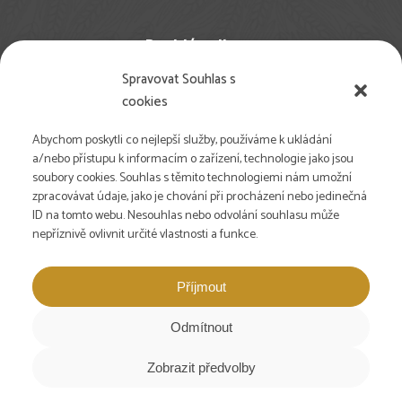
Rychlé odkazy
Spravovat Souhlas s
Nejčastější dotazy
cookies
Pro studenty
Pro farmy
Abychom poskytli co nejlepší služby, používáme k ukládání
Newsletter
a/nebo přístupu k informacím o zařízení, technologie jako jsou
soubory cookies. Souhlas s těmito technologiemi nám umožní
Volné pozice
zpracovávat údaje, jako je chování při procházení nebo jedinečná
Podpořte nás
ID na tomto webu. Nesouhlas nebo odvolání souhlasu může
DE | Landbauschule
nepříznivě ovlivnit určité vlastnosti a funkce.
ENG | Farmer School
Příjmout
Sociální sítě
Odmítnout
Zobrazit předvolby