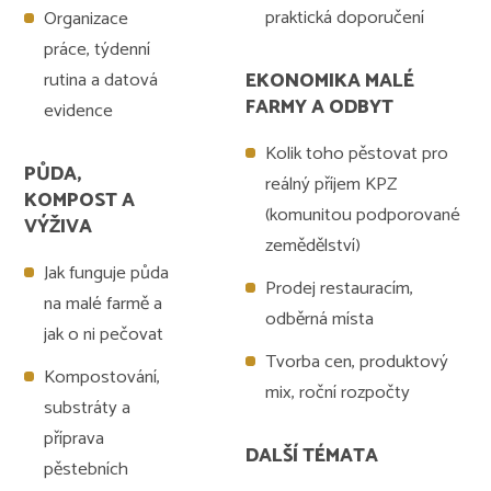
praktická doporučení
Organizace
práce, týdenní
rutina a datová
EKONOMIKA MALÉ
FARMY A ODBYT
evidence
Kolik toho pěstovat pro
PŮDA,
reálný příjem KPZ
KOMPOST A
(komunitou podporované
VÝŽIVA
zemědělství)
Jak funguje půda
Prodej restauracím,
na malé farmě a
odběrná místa
jak o ni pečovat
Tvorba cen, produktový
Kompostování,
mix, roční rozpočty
substráty a
příprava
DALŠÍ TÉMATA
pěstebních