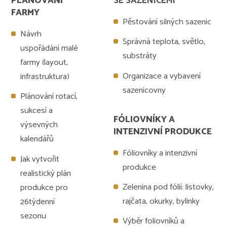
PLÁNOVÁNÍ
SE SAZENICEMI
FARMY
Pěstování silných sazenic
Návrh
Správná teplota, světlo,
uspořádání malé
substráty
farmy (layout,
Organizace a vybavení
infrastruktura)
sazenicovny
Plánování rotací,
sukcesí a
FÓLIOVNÍKY A
výsevných
INTENZIVNÍ PRODUKCE
kalendářů
Fóliovníky a intenzivní
Jak vytvořit
produkce
realistický plán
Zelenina pod fólií: listovky,
produkce pro
rajčata, okurky, bylinky
26týdenní
sezonu
Výběr foliovníků a