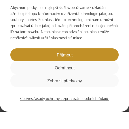
Pro farmy
Abychom poskytli co nejlepší služby, používáme k ukládání
Newsletter
a/nebo přístupu k informacím o zařízení, technologie jako jsou
soubory cookies. Souhlas s těmito technologiemi nám umožní
Volné pozice
zpracovávat údaje, jako je chování při procházení nebo jedinečná
Podpořte nás
ID na tomto webu. Nesouhlas nebo odvolání souhlasu může
DE | Landbauschule
nepříznivě ovlivnit určité vlastnosti a funkce.
ENG | Farmer School
Příjmout
Sociální sítě
Odmítnout
Zobrazit předvolby
Cookies
Cookies
Zásady ochrany a zpracování osobních údajů
Zásady ochrany a zpracování osobních údajů
Vyrobeno v