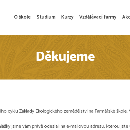
O škole
Studium
Kurzy
Vzdělávací farmy
Ak
Děkujeme
o cyklu Základy Ekologického zemědělství na Farmářské škole. V
ihlášky
jsme vám právě odeslali na e-mailovou adresu, kterou jste u