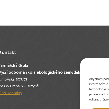
Kontakt
Farmářská škola
Vyšší odborná škola ekologického zemědělství
Drnovská 507/73
Abychom poskyt
informacím o z
161 06 Praha 6 – Ruzyně
technologiemi
Další kontakty
jedinečná ID 
ovlivnit určité