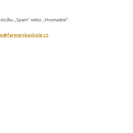
i složku
„Spam“
nebo
„Hromadné“
.
fo@farmarskaskola.cz
.