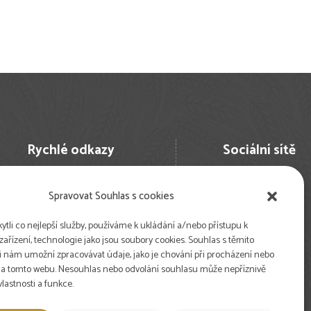
Rychlé odkazy
Sociální sítě
Nejčastější dotazy
Spravovat Souhlas s cookies
Pro studenty
Pro farmy
li co nejlepší služby, používáme k ukládání a/nebo přístupu k
ařízení, technologie jako jsou soubory cookies. Souhlas s těmito
Newsletter
 nám umožní zpracovávat údaje, jako je chování při procházení nebo
Volné pozice
na tomto webu. Nesouhlas nebo odvolání souhlasu může nepříznivě
Podpořte nás
 vlastnosti a funkce.
DE | Landbauschule