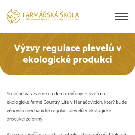
Výzvy regulace plevelů v
ekologické produkci
Srdečně vás zveme na den otevřených dveří na
ekologické farmě Country Life v Nenačovicích, který bude
věnován mechanické regulaci plevelů v ekologické
produkci zeleniny.
Akce se zaměří na praktické otázky, které řeší pěstitelé při