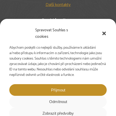
Další kontakty
Rychlé odkazy
Spravovat Souhlas s
Nejčastější dotazy
cookies
Pro studenty
Pro farmy
Abychom poskytli co nejlepší služby, používáme k ukládání
Newsletter
a/nebo přístupu k informacím o zařízení, technologie jako jsou
soubory cookies. Souhlas s těmito technologiemi nám umožní
Volné pozice
zpracovávat údaje, jako je chování při procházení nebo jedinečná
Podpořte nás
ID na tomto webu. Nesouhlas nebo odvolání souhlasu může
DE | Landbauschule
nepříznivě ovlivnit určité vlastnosti a funkce.
ENG | Farmer School
Příjmout
Sociální sítě
Odmítnout
Zobrazit předvolby