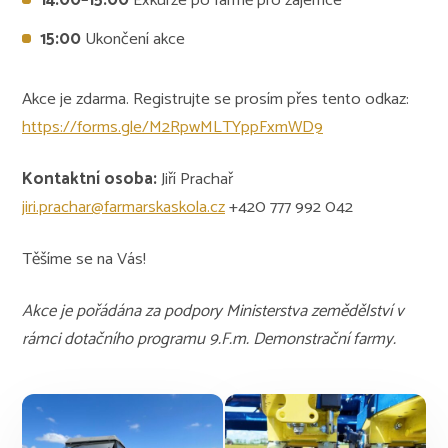
14:00–15:00
Exkurze po farmě pro zájemce
15:00
Ukončení akce
Akce je zdarma. Registrujte se prosím přes tento odkaz:
https://forms.gle/M2RpwMLTYppFxmWD9
Kontaktní osoba:
Jiří Prachař
jiri.prachar@farmarskaskola.cz
+420 777 992 042
Těšíme se na Vás!
Akce je pořádána za podpory Ministerstva zemědělství v
rámci dotačního programu 9.F.m. Demonstrační farmy.